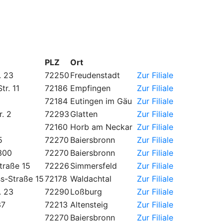
PLZ
Ort
. 23
72250
Freudenstadt
Zur Filiale
tr. 11
72186
Empfingen
Zur Filiale
72184
Eutingen im Gäu
Zur Filiale
. 2
72293
Glatten
Zur Filiale
72160
Horb am Neckar
Zur Filiale
5
72270
Baiersbronn
Zur Filiale
 300
72270
Baiersbronn
Zur Filiale
traße 15
72226
Simmersfeld
Zur Filiale
s-Straße 15
72178
Waldachtal
Zur Filiale
. 23
72290
Loßburg
Zur Filiale
37
72213
Altensteig
Zur Filiale
72270
Baiersbronn
Zur Filiale