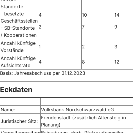
Standorte
- besetzte
4
10
14
Geschäftsstellen
2
7
9
- SB-Standorte
/ Kooperationen
Anzahl künftige
1
2
3
Vorstände
Anzahl künftige
4
8
12
Aufsichtsräte
Basis: Jahresabschluss per 31.12.2023
Eckdaten
Name:
Volksbank Nordschwarzwald eG
Freudenstadt (zusätzlich Altensteig in
Juristischer Sitz:
Planung)
Verwaltungssitze:
Baiersbronn, Horb, Pfalzgrafenweiler