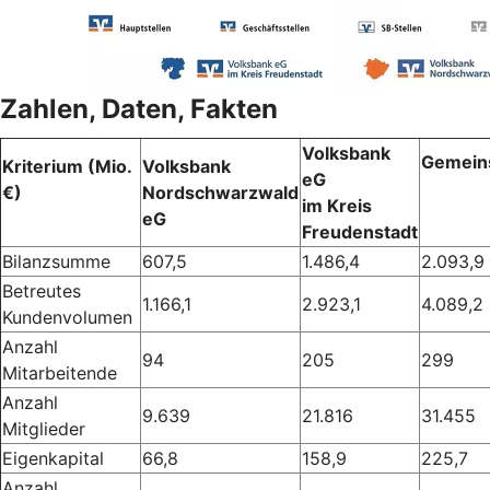
Zahlen, Daten, Fakten
Volksbank
Gemein
Kriterium (Mio.
Volksbank
eG
€)
Nordschwarzwald
im Kreis
eG
Freudenstadt
Bilanzsumme
607,5
1.486,4
2.093,9
Betreutes
1.166,1
2.923,1
4.089,2
Kundenvolumen
Anzahl
94
205
299
Mitarbeitende
Anzahl
9.639
21.816
31.455
Mitglieder
Eigenkapital
66,8
158,9
225,7
Anzahl