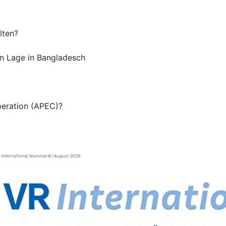
lten?
en Lage in Bangladesch
peration (APEC)?