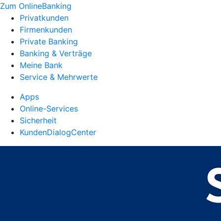
Zum OnlineBanking
Privatkunden
Firmenkunden
Private Banking
Banking & Verträge
Meine Bank
Service & Mehrwerte
Apps
Online-Services
Sicherheit
KundenDialogCenter