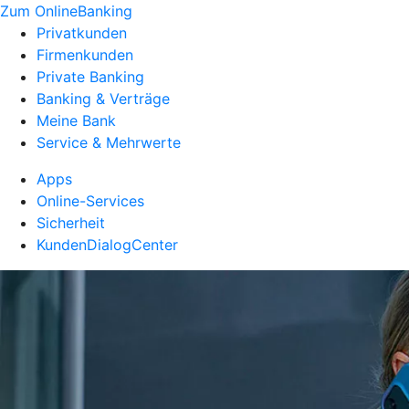
Zum OnlineBanking
Privatkunden
Firmenkunden
Private Banking
Banking & Verträge
Meine Bank
Service & Mehrwerte
Apps
Online-Services
Sicherheit
KundenDialogCenter