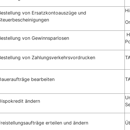
Hi
Bestellung von Ersatzkontoauszüge und
Steuerbescheinigungen
On
Hi
Bestellung von Gewinnsparlosen
Po
Bestellung von Zahlungsverkehrsvordrucken
T
Daueraufträge bearbeiten
TA
Un
Dispokredit ändern
Se
Freistellungsaufträge erteilen und ändern
Üb