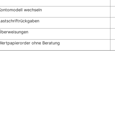
Kontomodell wechseln
Lastschriftrückgaben
Überweisungen
Wertpapierorder ohne Beratung