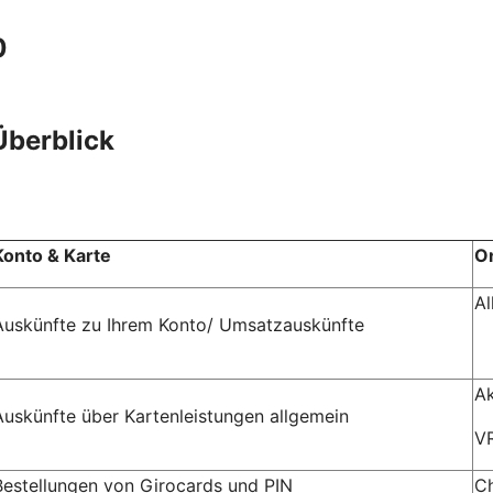
0
Überblick
Konto & Karte
O
Al
Auskünfte zu Ihrem Konto/ Umsatzauskünfte
Ak
Auskünfte über Kartenleistungen allgemein
V
Bestellungen von Girocards und PIN
C