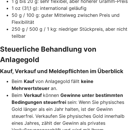
1 g bis 20 g: sehr flexibel, aber höherer Gramm-Preis
1 oz (31,1 g): international geläufig
50 g / 100 g: guter Mittelweg zwischen Preis und
Flexibilität
250 g / 500 g / 1 kg: niedriger Stückpreis, aber nicht
teilbar
Steuerliche Behandlung von
Anlagegold
Kauf, Verkauf und Meldepflichten im Überblick
Beim
Kauf
von Anlagegold
fällt
keine
Mehrwertsteuer
an.
Beim
Verkauf
können
Gewinne unter bestimmten
Bedingungen steuerfrei
sein: Wenn Sie physisches
Gold länger als ein Jahr halten, ist der Gewinn
steuerfrei. Verkaufen Sie physisches Gold innerhalb
eines Jahres, zählt der Gewinn als privates
Veräußerungsgeschäft und wird mit Ihrem