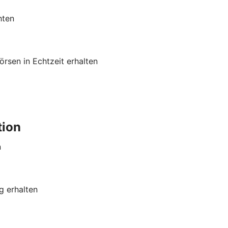
hten
rsen in Echtzeit erhalten
tion
n
g erhalten