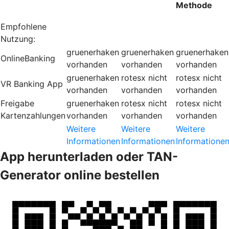
Methode
Empfohlene
Nutzung:
gruenerhaken
gruenerhaken
gruenerhaken
OnlineBanking
vorhanden
vorhanden
vorhanden
gruenerhaken
rotesx
nicht
rotesx
nicht
VR Banking App
vorhanden
vorhanden
vorhanden
Freigabe
gruenerhaken
rotesx
nicht
rotesx
nicht
Kartenzahlungen
vorhanden
vorhanden
vorhanden
Weitere
Weitere
Weitere
Informationen
Informationen
Informatione
App herunterladen oder TAN-
Generator online bestellen