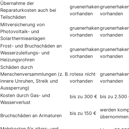
Übernahme der
gruenerhaken
gruenerhake
Reparaturkosten auch bei
vorhanden
vorhanden
Teilschäden
Mitversicherung von
gruenerhaken
gruenerhake
Photovoltaik- und
vorhanden
vorhanden
Solarthermieanlagen
Frost- und Bruchschäden an
gruenerhaken
gruenerhake
Wasserzuleitungs- und
vorhanden
vorhanden
Heizungsrohren
Schäden durch
Menschenversammlungen (z. B.
rotesx
nicht
gruenerhake
innere Unruhen, Streik und
vorhanden
vorhanden
Aussperrung)
Kosten durch Gas- und
bis zu 300 €
bis zu 2.500
Wasserverlust
werden komp
bis zu 150 €
Bruchschäden an Armaturen
übernommen
Mehrkosten für alters- und