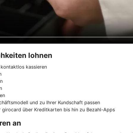
hkeiten lohnen
kontaktlos kassieren
n
rn
n
ren
chäftsmodell und zu Ihrer Kundschaft passen
 girocard über Kreditkarten bis hin zu Bezahl-Apps
ren an