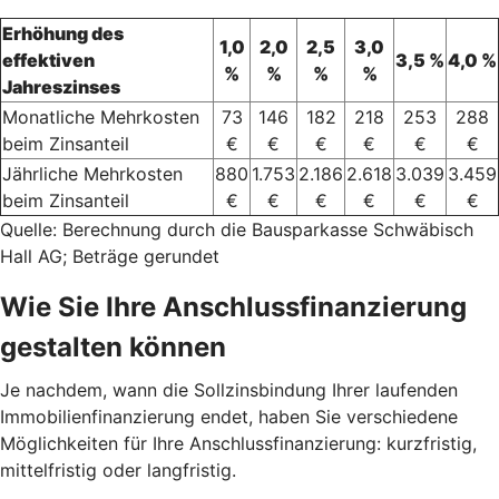
Erhöhung des
1,0
2,0
2,5
3,0
effektiven
3,5 %
4,0 %
%
%
%
%
Jahreszinses
Monatliche Mehrkosten
73
146
182
218
253
288
beim Zinsanteil
€
€
€
€
€
€
Jährliche Mehrkosten
880
1.753
2.186
2.618
3.039
3.459
beim Zinsanteil
€
€
€
€
€
€
Quelle: Berechnung durch die Bausparkasse Schwäbisch
Hall AG; Beträge gerundet
Wie Sie Ihre Anschlussfinanzierung
gestalten können
Je nachdem, wann die Sollzinsbindung Ihrer laufenden
Immobilienfinanzierung endet, haben Sie verschiedene
Möglichkeiten für Ihre Anschlussfinanzierung: kurzfristig,
mittelfristig oder langfristig.